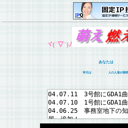
ヾ(
´
▽`)ﾉ
あなたは
昨日は
人の人達が挑戦